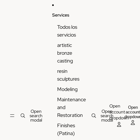
Services
Todos los
servicios
artistic
bronze
casting
resin
sculptures
Modeling
Maintenance
Open
and
Open
Open
Open
account
accoun
Restoration
search
search
dropdow
dropdown
modal
modal
Finishes
(Patina)