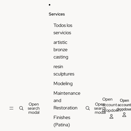
Services
Todos los
servicios
artistic
bronze
casting
resin
sculptures
Modeling
Maintenance
Open
and
Open
Open
Open
account
accoun
Restoration
search
search
dropdow
dropdown
modal
modal
Finishes
(Patina)