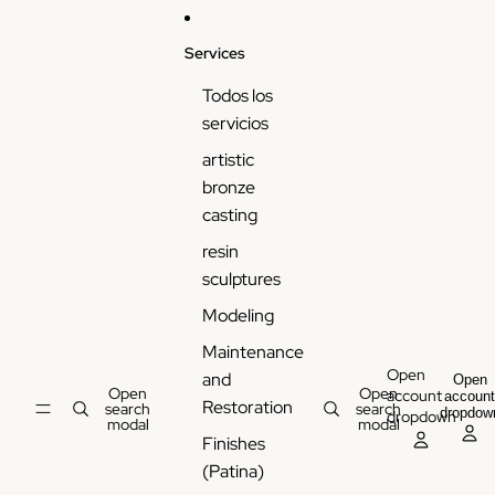
Services
Todos los
servicios
artistic
bronze
casting
resin
sculptures
Modeling
Maintenance
Open
and
Open
Open
Open
account
accoun
Restoration
search
search
dropdow
dropdown
modal
modal
Finishes
(Patina)