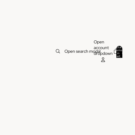
Open
account
Total
items
Open search modal
dropdown
in
0
cart:
0