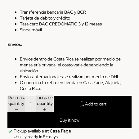
Transferencia bancaria BAC y BCR
Tarjeta de debito y crédito
Tasa cero BAC CREDOMATIC 3 y 12 meses
Sinpe
móvil
Envíos
:
Envíos
dentro de Costa Rica
se realizan por medio de
mensajería privada, el costo varia dependiendo la
ubicación.
Envíos
internacionales
se realizan por medio de DHL.
O coordina tu retiro en tienda en Casa Fage, Alajuela,
Costa Rica.
Decrease
Increase
quantity
quantity
Add to cart
Buy it now
Pickup available at
Casa Fage
Usually ready in 5+ days