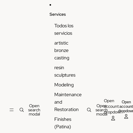
Services
Todos los
servicios
artistic
bronze
casting
resin
sculptures
Modeling
Maintenance
Open
and
Open
Open
Open
account
accoun
Restoration
search
search
dropdow
dropdown
modal
modal
Finishes
(Patina)