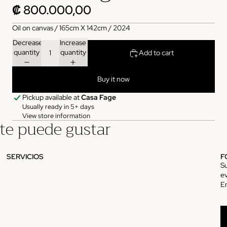
₡ 800.000,00
Oil on canvas / 165cm X 142cm / 2024
Decrease
Increase
quantity
quantity
Add to cart
Buy it now
Pickup available at
Casa Fage
Usually ready in 5+ days
View store information
te puede gustar
SERVICIOS
F
Su
ev
E