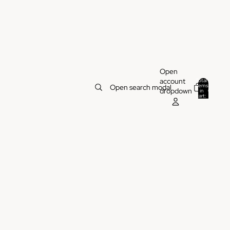
Open
account
Total
items
Open search modal
dropdown
in
0
cart:
0