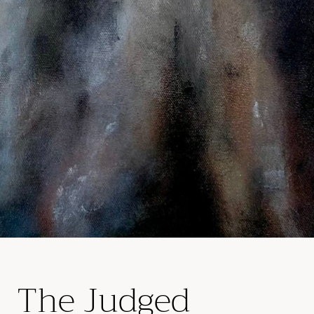
The Judged