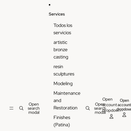
Services
Todos los
servicios
artistic
bronze
casting
resin
sculptures
Modeling
Maintenance
Open
and
Open
Open
Open
account
accoun
Restoration
search
search
dropdow
dropdown
modal
modal
Finishes
(Patina)