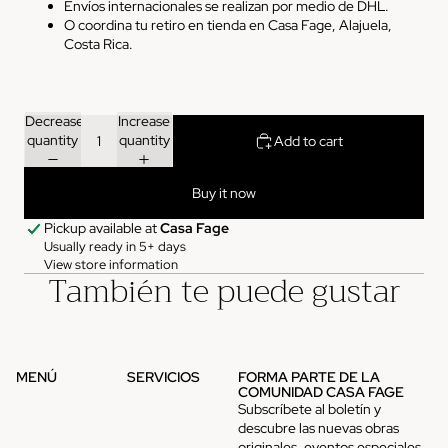
Envíos
internacionales
se realizan por medio de DHL.
O coordina tu retiro en tienda en Casa Fage, Alajuela,
Costa Rica.
Decrease
Increase
quantity
quantity
Add to cart
Buy it now
Pickup available at
Casa Fage
Usually ready in 5+ days
View store information
También te puede gustar
MENÚ
SERVICIOS
FORMA PARTE DE LA
COMUNIDAD CASA FAGE
Subscríbete al boletín y
descubre las nuevas obras
originales, eventos especiales,